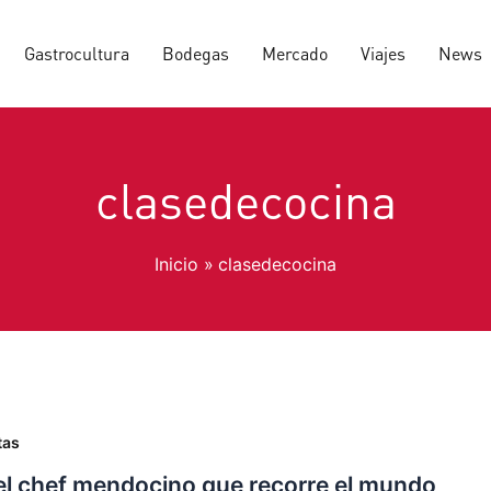
Gastrocultura
Bodegas
Mercado
Viajes
News
clasedecocina
Inicio
clasedecocina
tas
el chef mendocino que recorre el mundo