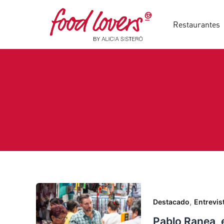
Ir
al
Restaurantes
contenido
,
Destacado
Entrevis
Pablo Ranea, 