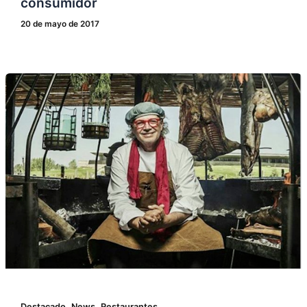
consumidor
20 de mayo de 2017
,
,
Destacado
News
Restaurantes