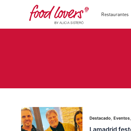
Ir
al
Restaurantes
contenido
,
Destacado
Eventos
Lamadrid fest