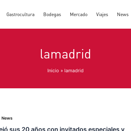
Gastrocultura
Bodegas
Mercado
Viajes
News
lamadrid
Inicio
lamadrid
,
News
ejó sus 20 años con invitados especiales y