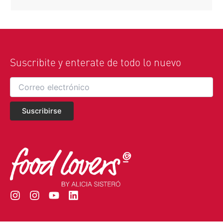
Suscribite y enterate de todo lo nuevo
I
I
Y
L
n
n
o
i
s
s
u
n