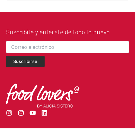
Suscribite y enterate de todo lo nuevo
I
I
Y
L
n
n
o
i
s
s
u
n
t
t
t
k