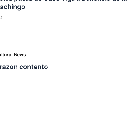
hachingo
22
,
ltura
News
corazón contento