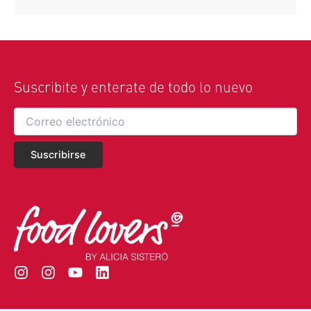
Suscribite y enterate de todo lo nuevo
I
I
Y
L
n
n
o
i
s
s
u
n