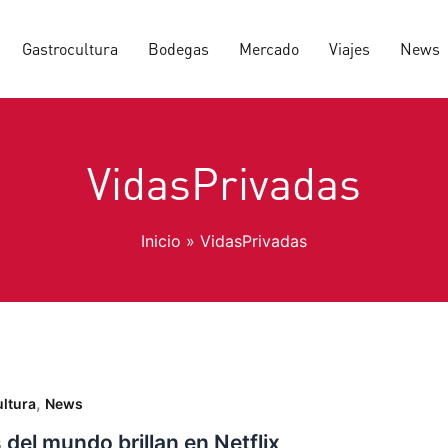
Gastrocultura
Bodegas
Mercado
Viajes
News
VidasPrivadas
Inicio
VidasPrivadas
,
ltura
News
 del mundo brillan en Netflix