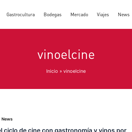
Gastrocultura
Bodegas
Mercado
Viajes
News
vinoelcine
Inicio
vinoelcine
,
News
l ciclo de cine con gastronomía y vinos por