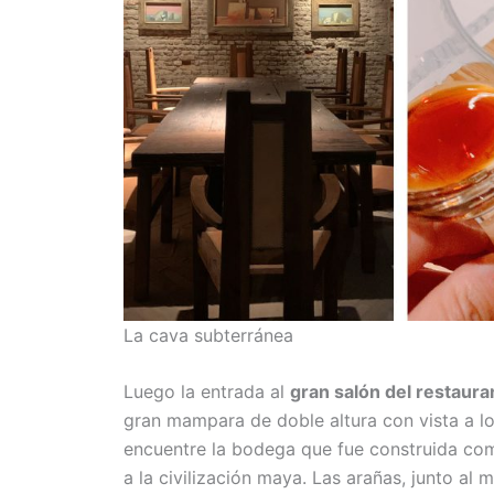
La cava subterránea
Luego la entrada al
gran salón del restaura
gran mampara de doble altura con vista a los
encuentre la bodega que fue construida co
a la civilización maya. Las arañas, junto al mo