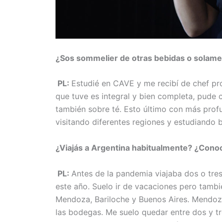
¿Sos sommelier de otras bebidas o solame
PL:
Estudié en CAVE y me recibí de chef pro
que tuve es integral y bien completa, pude 
también sobre té. Esto último con más pro
visitando diferentes regiones y estudiando 
¿Viajás a Argentina habitualmente? ¿Conocé
PL:
Antes de la pandemia viajaba dos o tres
este año. Suelo ir de vacaciones pero tambié
Mendoza, Bariloche y Buenos Aires. Mendoz
las bodegas. Me suelo quedar entre dos y tr