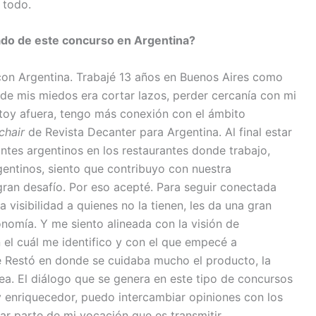
 todo.
rado de este concurso en Argentina?
on Argentina. Trabajé 13 años en Buenos Aires como
o de mis miedos era cortar lazos, perder cercanía con mi
toy afuera, tengo más conexión con el ámbito
chair
de Revista Decanter para Argentina. Al final estar
ntes argentinos en los restaurantes donde trabajo,
entinos, siento que contribuyo con nuestra
gran desafío. Por eso acepté. Para seguir conectada
 visibilidad a quienes no la tienen, les da una gran
onomía. Y me siento alineada con la visión de
el cuál me identifico y con el que empecé a
e Restó en donde se cuidaba mucho el producto, la
ea. El diálogo que se genera en este tipo de concursos
 y enriquecedor, puedo intercambiar opiniones con los
lar parte de mi vocación que es transmitir