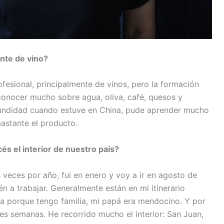
nte de vino?
fesional, principalmente de vinos, pero la formación
conocer mucho sobre agua, oliva, café, quesos y
fundidad cuando estuve en China, pude aprender mucho
bastante el producto.
s el interior de nuestro país?
 veces por año, fui en enero y voy a ir en agosto de
n a trabajar. Generalmente están en mi itinerario
a porque tengo familia, mi papá era mendocino. Y por
es semanas. He recorrido mucho el interior: San Juan,