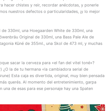
a hacer chistes y reir, recordar anécdotas, y ponerle
mos nuestros defectos o particularidades, ¡y lo mejor
nd de 330ml, una Hoegaarden White de 330ml, una
Löwenbräu Original de 330ml, una Bass Pale Ale de
agonia Küné de 355ml., una Skol de 473 ml, y muchas
oque sacar la cerveza para «el fan del vitel toné»?
) ¿O la de tu hermana «la cambiadora serial de
Brune) Esta caja es divertida, original, muy bien pensada
 más querés. Al momento del entretenimiento, garpa
n una de esas para ese personaje hay una Spaten