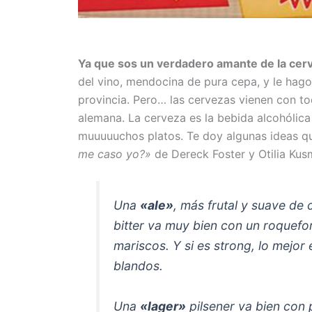
Ya que sos un verdadero amante de la cerv
del vino, mendocina de pura cepa, y le hago
provincia. Pero… las cervezas vienen con t
alemana. La cerveza es la bebida alcohóli
muuuuuchos platos. Te doy algunas ideas qu
me caso yo?»
de Dereck Foster y Otilia Kus
Una
«ale»
, más frutal y suave de 
bitter va muy bien con un roquefo
mariscos. Y si es strong, lo mejo
blandos.
Una
«lager»
pilsener va bien con 