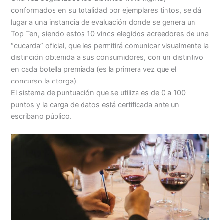
conformados en su totalidad por ejemplares tintos, se dá
lugar a una instancia de evaluación donde se genera un
Top Ten, siendo estos 10 vinos elegidos acreedores de una
“cucarda” oficial, que les permitirá comunicar visualmente la
distinción obtenida a sus consumidores, con un distintivo
en cada botella premiada (es la primera vez que el
concurso la otorga).
El sistema de puntuación que se utiliza es de 0 a 100
puntos y la carga de datos está certificada ante un
escribano público.