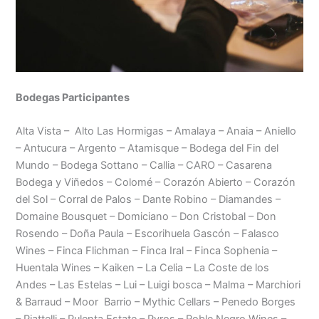
Bodegas Participantes
Alta Vista – Alto Las Hormigas – Amalaya – Anaia – Aniello
– Antucura – Argento – Atamisque – Bodega del Fin del
Mundo – Bodega Sottano – Callia – CARO – Casarena
Bodega y Viñedos – Colomé – Corazón Abierto – Corazón
del Sol – Corral de Palos – Dante Robino – Diamandes –
Domaine Bousquet – Domiciano – Don Cristobal – Don
Rosendo – Doña Paula – Escorihuela Gascón – Falasco
Wines – Finca Flichman – Finca Iral – Finca Sophenia –
Huentala Wines – Kaiken – La Celia – La Coste de los
Andes – Las Estelas – Lui – Luigi bosca – Malma – Marchiori
& Barraud – Moor Barrio – Mythic Cellars – Penedo Borges