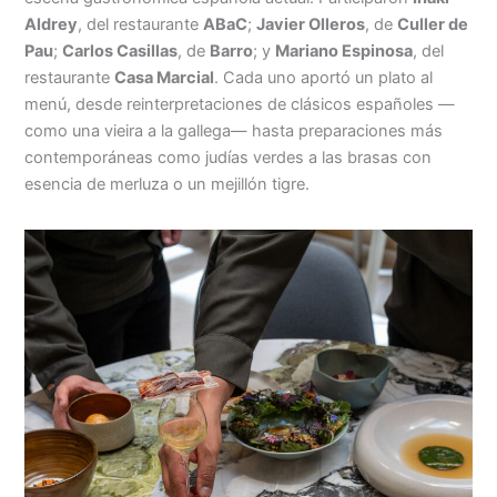
Aldrey
, del restaurante
ABaC
;
Javier Olleros
, de
Culler de
Pau
;
Carlos Casillas
, de
Barro
; y
Mariano Espinosa
, del
restaurante
Casa Marcial
. Cada uno aportó un plato al
menú, desde reinterpretaciones de clásicos españoles —
como una vieira a la gallega— hasta preparaciones más
contemporáneas como judías verdes a las brasas con
esencia de merluza o un mejillón tigre.