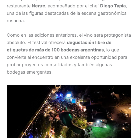
restaurante
Negre
, acompañado por el chef
Diego Tapia
,
una de las figuras destacadas de la escena gastronómica
rosarina.
Como en las ediciones anteriores, el vino será protagonista
absoluto. El festival ofrecerá
degustación libre de
etiquetas de más de 100 bodegas argentinas
, lo que
convierte al encuentro en una excelente oportunidad para
probar proyectos consolidados y también algunas
bodegas emergentes.