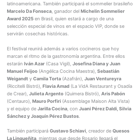
latinoamericana. También participará el sommelier brasileño
Marcelo Da Fonseca
, ganador del
Michelin Sommelier
Award 2025
en Brasil, quien estará a cargo de una
selección especial de vinos en el espacio VIP, donde se
servirán cosechas históricas.
El festival reunirá además a varios cocineros que hoy
marcan el ritmo de la gastronomía argentina. Entre ellos
estarán
Iván Azar
(Casa Vigil),
Josefina Diana y Juan
Manuel Feijoo
(Angélica Cocina Maestra),
Sebastián
Weigandt
y
Camila Torta
(Azafrán),
Juan Ventureyra
(Riccitelli Bistró),
Flavia Amad
(La VidA Restaurant y Osadía
de Crear),
Julieta Argento
(Quimera Bistró),
Aris Pabón
(Centauro),
Mauro Porfiri
(Assemblage Maison Alta Vista)
y el equipo de
Jarilla Cocina
, con
Juani Pérez Daldi, Silvia
Sánchez y Joaquín Pérez Bustos
.
También participará
Gustavo Schiavi
, creador de
Quesos
La Linqueñita
, mientras que desde Rosario llegará el