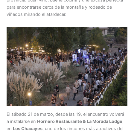
provincia: buen vino, buena cocina y una excusa perfecta
para encontrarse cerca de la montaña y rodeado de
viñedos mirando el atardecer.
El sábado 21 de marzo, desde las 19, el encuentro volverá
a instalarse en
Hornero Restaurante & La Morada Lodge
,
en
Los Chacayes
, uno de los rincones más atractivos del